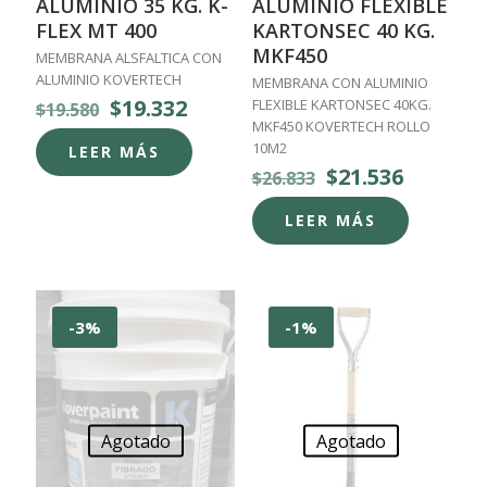
ALUMINIO 35 KG. K-
ALUMINIO FLEXIBLE
FLEX MT 400
KARTONSEC 40 KG.
MKF450
MEMBRANA ALSFALTICA CON
ALUMINIO KOVERTECH
MEMBRANA CON ALUMINIO
El
El
$
19.332
FLEXIBLE KARTONSEC 40KG.
$
19.580
precio
precio
MKF450 KOVERTECH ROLLO
original
actual
10M2
LEER MÁS
era:
es:
El
El
$
21.536
$
26.833
$19.580.
$19.332.
precio
precio
original
actual
LEER MÁS
era:
es:
$26.833.
$21.536.
-3%
-1%
Agotado
Agotado