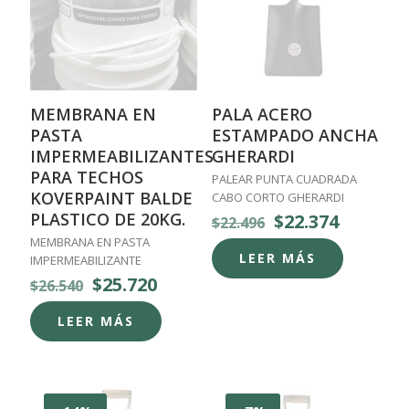
MEMBRANA EN
PALA ACERO
PASTA
ESTAMPADO ANCHA
IMPERMEABILIZANTES
GHERARDI
PARA TECHOS
PALEAR PUNTA CUADRADA
KOVERPAINT BALDE
CABO CORTO GHERARDI
PLASTICO DE 20KG.
El
El
$
22.374
$
22.496
precio
precio
MEMBRANA EN PASTA
original
actual
LEER MÁS
IMPERMEABILIZANTE
era:
es:
El
El
$
25.720
$
26.540
$22.496.
$22.374.
precio
precio
original
actual
LEER MÁS
era:
es:
$26.540.
$25.720.