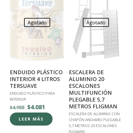
Agotado
Agotado
ENDUIDO PLÁSTICO
ESCALERA DE
INTERIOR 4 LITROS
ALUMINIO 20
TERSUAVE
ESCALONES
MULTIFUNCIÓN
ENDUIDO PLÁSTICO PARA
PLEGABLE 5,7
INTERIOR
El
El
METROS FLIGMAN
$
4.081
$
4.988
precio
precio
ESCALERA DE ALUMINIO CON
original
actual
LEER MÁS
CHAPÓN ANDAMIO PLEGABLE
era:
es:
5,7 METROS 20 ESCALONES
$4.988.
$4.081.
FLIGMAN