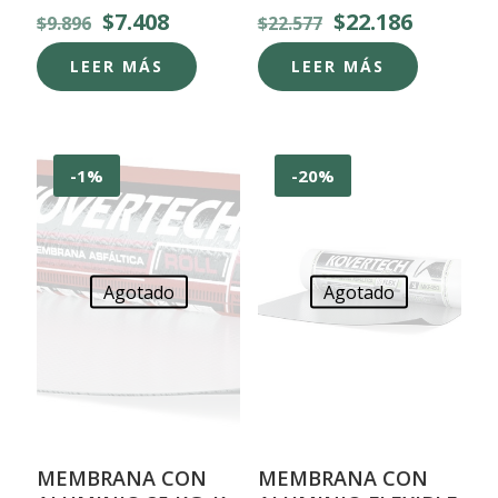
El
El
El
El
$
7.408
$
22.186
$
9.896
$
22.577
precio
precio
precio
precio
original
actual
original
actual
LEER MÁS
LEER MÁS
era:
es:
era:
es:
$9.896.
$7.408.
$22.577.
$22.186.
-1%
-20%
Agotado
Agotado
MEMBRANA CON
MEMBRANA CON