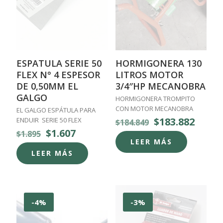
ESPATULA SERIE 50
HORMIGONERA 130
FLEX N° 4 ESPESOR
LITROS MOTOR
DE 0,50MM EL
3/4″HP MECANOBRA
GALGO
HORMIGONERA TROMPITO
CON MOTOR MECANOBRA
EL GALGO ESPÁTULA PARA
El
El
$
183.882
ENDUIR SERIE 50 FLEX
$
184.849
precio
preci
El
El
$
1.607
$
1.895
original
actua
precio
precio
LEER MÁS
era:
es:
original
actual
LEER MÁS
$184.849.
$183.8
era:
es:
$1.895.
$1.607.
-4%
-3%