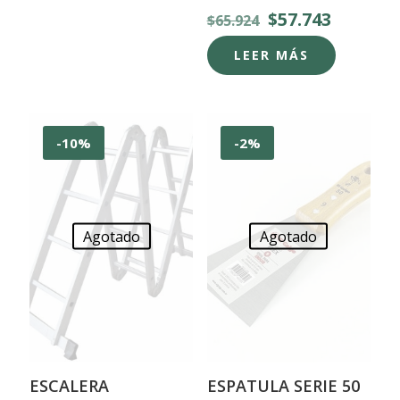
El
El
$
57.743
$
65.924
precio
precio
original
actual
LEER MÁS
era:
es:
$65.924.
$57.743.
-10%
-2%
Agotado
Agotado
ESCALERA
ESPATULA SERIE 50