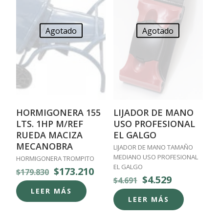
Agotado
Agotado
HORMIGONERA 155
LIJADOR DE MANO
LTS. 1HP M/REF
USO PROFESIONAL
RUEDA MACIZA
EL GALGO
MECANOBRA
LIJADOR DE MANO TAMAÑO
MEDIANO USO PROFESIONAL
HORMIGONERA TROMPITO
EL GALGO
El
El
$
173.210
$
179.830
El
El
$
4.529
precio
precio
$
4.691
precio
precio
original
actual
LEER MÁS
original
actual
era:
es:
LEER MÁS
era:
es:
$179.830.
$173.210.
$4.691.
$4.529.