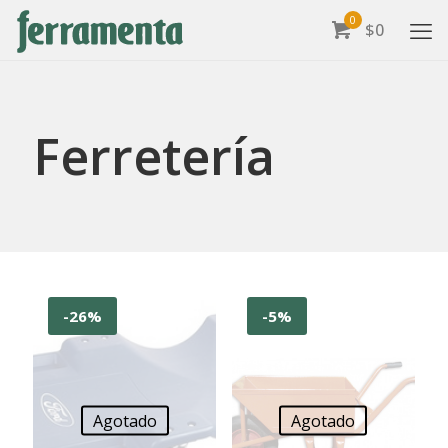
0
$0
Ferretería
-26%
-5%
Agotado
Agotado