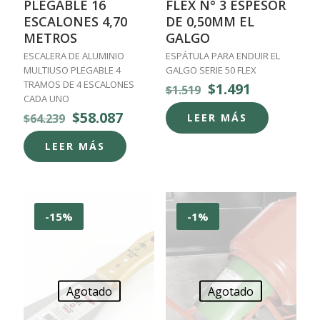
PLEGABLE 16
FLEX N° 3 ESPESOR
ESCALONES 4,70
DE 0,50MM EL
METROS
GALGO
ESCALERA DE ALUMINIO
ESPÁTULA PARA ENDUIR EL
MULTIUSO PLEGABLE 4
GALGO SERIE 50 FLEX
TRAMOS DE 4 ESCALONES
El
El
$
1.491
$
1.519
CADA UNO
precio
precio
original
actual
El
El
$
58.087
$
64.239
LEER MÁS
era:
es:
precio
precio
$1.519.
$1.491.
original
actual
LEER MÁS
era:
es:
$64.239.
$58.087.
-15%
-1%
Agotado
Agotado