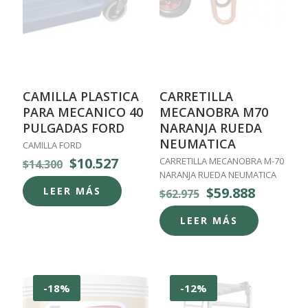
CAMILLA PLASTICA
CARRETILLA
PARA MECANICO 40
MECANOBRA M70
PULGADAS FORD
NARANJA RUEDA
NEUMATICA
CAMILLA FORD
El
El
$
10.527
CARRETILLA MECANOBRA M-70
$
14.300
precio
precio
NARANJA RUEDA NEUMATICA
original
actual
El
El
$
59.888
LEER MÁS
$
62.975
era:
es:
precio
precio
$14.300.
$10.527.
original
actual
LEER MÁS
era:
es:
$62.975.
$59.888.
-18%
-12%