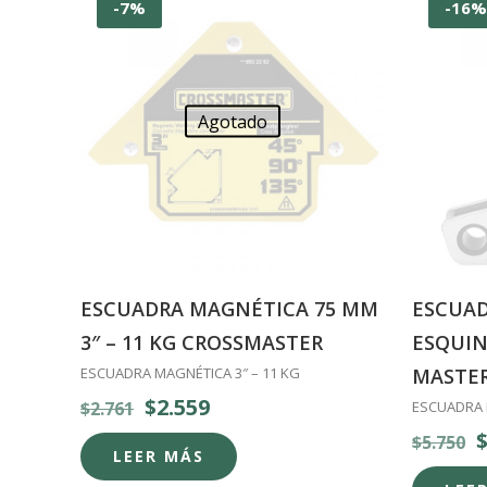
-7%
-16
Agotado
ESCUADRA MAGNÉTICA 75 MM
ESCUA
3″ – 11 KG CROSSMASTER
ESQUIN
ESCUADRA MAGNÉTICA 3″ – 11 KG
MASTE
El
El
$
2.559
$
2.761
ESCUADRA 
precio
precio
E
$
5.750
LEER MÁS
original
actual
p