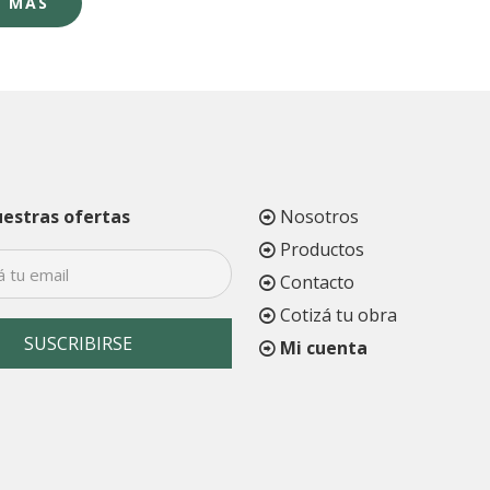
R MÁS
riginal
actual
ra:
es:
5.750.
$4.827.
uestras ofertas
Nosotros
Productos
Contacto
Cotizá tu obra
Mi cuenta