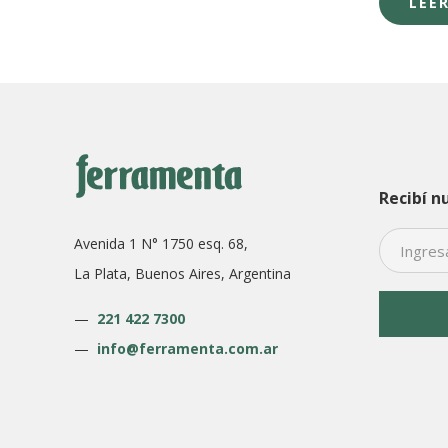
LEE
era:
es:
o
$2.761.
$2.559.
e
$
Recibí n
Avenida 1 N° 1750 esq. 68,
La Plata, Buenos Aires, Argentina
—
221 422 7300
—
info@ferramenta.com.ar