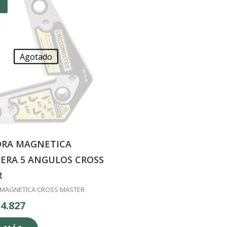
%
Agotado
DRA MAGNETICA
ERA 5 ANGULOS CROSS
R
MAGNETICA CROSS MASTER
l
El
$
4.827
recio
precio