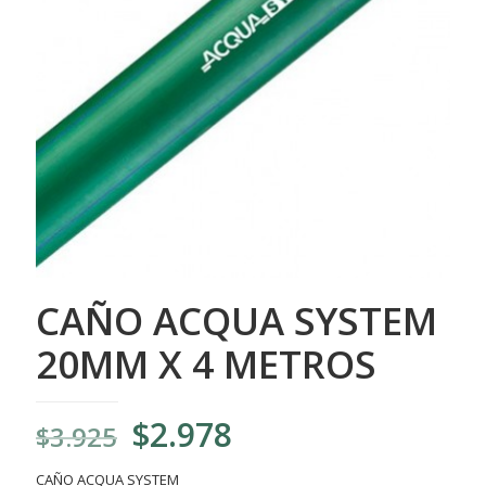
CAÑO ACQUA SYSTEM
20MM X 4 METROS
El
El
$
2.978
$
3.925
precio
precio
CAÑO ACQUA SYSTEM