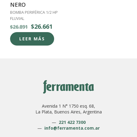
NERO
BOMBA PERIFÉRICA 1/2 HP
FLUVIAL
El
El
$
26.661
$
26.891
precio
precio
original
actual
LEER MÁS
era:
es:
$26.891.
$26.661.
Avenida 1 N° 1750 esq. 68,
La Plata, Buenos Aires, Argentina
—
221 422 7300
—
info@ferramenta.com.ar