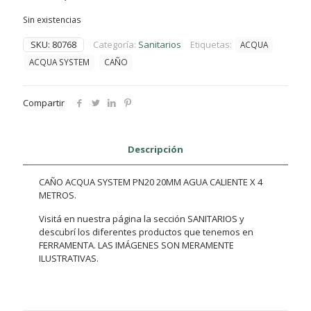
original
actual
Sin existencias
era:
es:
$3.925.
$2.978.
SKU:
80768
Categoría:
Sanitarios
Etiquetas:
ACQUA
ACQUA SYSTEM
CAÑO
Compartir
Descripción
CAÑO ACQUA SYSTEM PN20 20MM AGUA CALIENTE X 4
METROS.
Visitá en nuestra página la sección SANITARIOS y
descubrí los diferentes productos que tenemos en
FERRAMENTA. LAS IMÁGENES SON MERAMENTE
ILUSTRATIVAS.