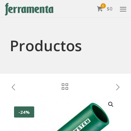
0
$0
Productos
-24%