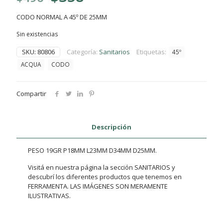
precio
precio
CODO NORMAL A 45º DE 25MM
original
actual
Sin existencias
era:
es:
$496.
$358.
SKU:
80806
Categoría:
Sanitarios
Etiquetas:
45º
ACQUA
CODO
Compartir
Descripción
PESO 19GR P18MM L23MM D34MM D25MM.
Visitá en nuestra página la sección SANITARIOS y
descubrí los diferentes productos que tenemos en
FERRAMENTA. LAS IMÁGENES SON MERAMENTE
ILUSTRATIVAS.