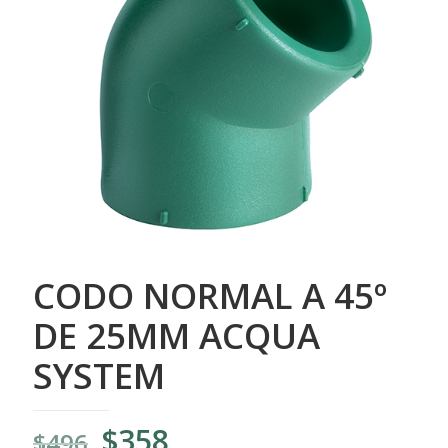
CODO NORMAL A 45º
DE 25MM ACQUA
SYSTEM
El
El
$
358
$
496