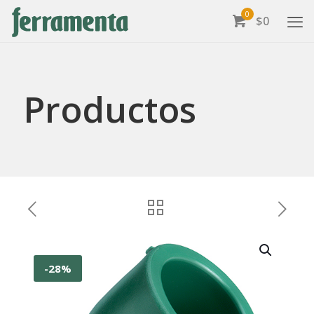
0
$0
Productos
-28%