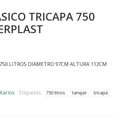
SICO TRICAPA 750
ERPLAST
El
precio
 750 LITROS DIAMETRO 97CM ALTURA 112CM
actual
es:
.
$65.330.
itarios
Etiquetas:
750 litros
tanque
tricapa