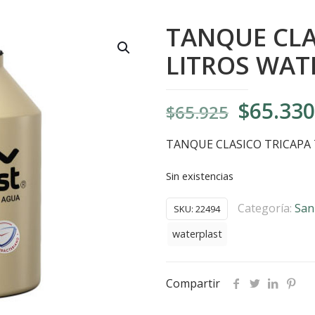
TANQUE CLA
LITROS WAT
El
$
65.330
$
65.925
precio
TANQUE CLASICO TRICAPA
original
era:
Sin existencias
$65.925
Categoría:
San
SKU:
22494
waterplast
Compartir