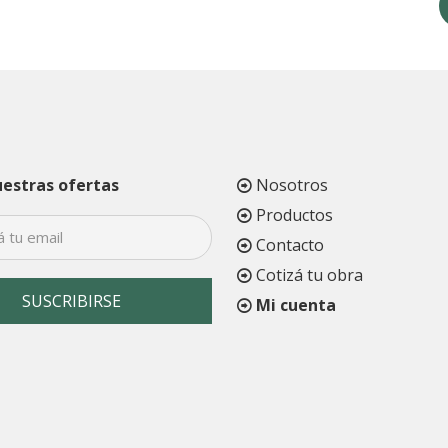
$11.926.
$8.343.
uestras ofertas
Nosotros
Productos
Contacto
Cotizá tu obra
Mi cuenta