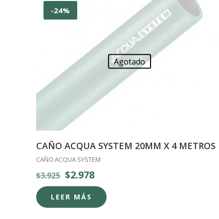
-24%
Agotado
CAÑO ACQUA SYSTEM 20MM X 4 METROS
CAÑO ACQUA SYSTEM
El
El
$
2.978
$
3.925
precio
precio
LEER MÁS
original
actual
era:
es: