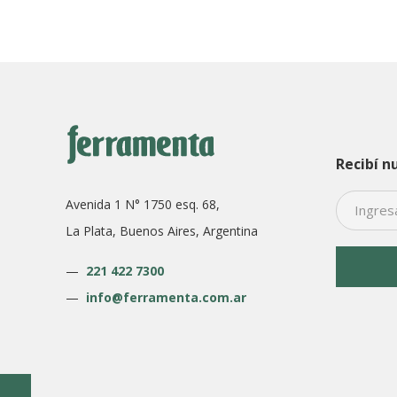
$3.925.
$2.978.
Recibí n
Avenida 1 N° 1750 esq. 68,
La Plata, Buenos Aires, Argentina
—
221 422 7300
—
info@ferramenta.com.ar