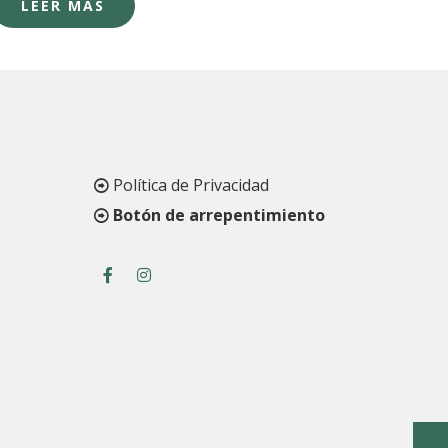
LEER MÁS
original
actual
era:
es:
$59.827.
$58.630.
Política de Privacidad
Botón de arrepentimiento