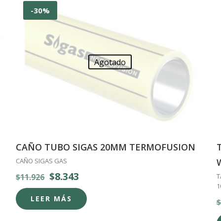
-30%
Agotado
CAÑO TUBO SIGAS 20MM TERMOFUSION
CAÑO SIGAS GAS
El
El
$
8.343
$
11.926
T
1
precio
precio
LEER MÁS
$
original
actual
era:
es: