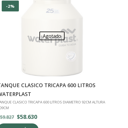
-2%
Agotado
TANQUE CLASICO TRICAPA 600 LITROS
WATERPLAST
ANQUE CLASICO TRICAPA 600 LITROS DIAMETRO 92CM ALTURA
09CM
El
El
$
58.630
59.827
precio
precio